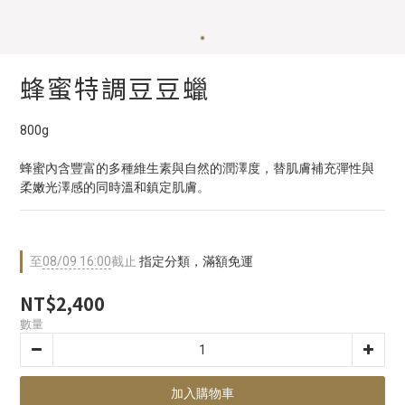
蜂蜜特調豆豆蠟
800g
蜂蜜內含豐富的多種維生素與自然的潤澤度，替肌膚補充彈性與
柔嫩光澤感的同時溫和鎮定肌膚。
至
08/09 16:00
截止
指定分類，滿額免運
NT$2,400
數量
加入購物車