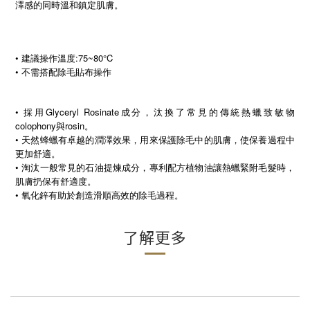
澤感的同時溫和鎮定肌膚。
• 建議操作溫度:75~80°C
• 不需搭配除毛貼布操作
• 採用Glyceryl Rosinate成分，汰換了常見的傳統熱蠟致敏物
colophony與rosin。
• 天然蜂蠟有卓越的潤澤效果，用來保護除毛中的肌膚，使保養過程中
更加舒適。
• 淘汰一般常見的石油提煉成分，專利配方植物油讓熱蠟緊附毛髮時，
肌膚扔保有舒適度。
•
氧化鋅有助於創造滑順高效的除毛過程。
了解更多